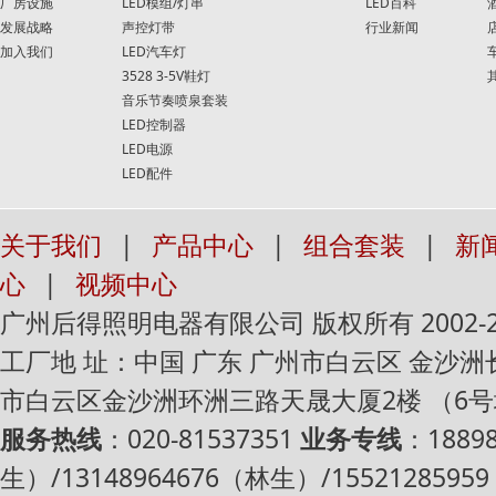
厂房设施
LED模组/灯串
LED百科
发展战略
声控灯带
行业新闻
加入我们
LED汽车灯
3528 3-5V鞋灯
音乐节奏喷泉套装
LED控制器
LED电源
LED配件
关于我们
|
产品中心
|
组合套装
|
新
心
|
视频中心
广州后得照明电器有限公司 版权所有 2002-2016 Al
工厂地 址：中国 广东 广州市白云区 金沙
市白云区金沙洲环洲三路天晟大厦2楼 （6
服务热线
：020-81537351
业务专线
：1889
生）/13148964676（林生）/1552128595