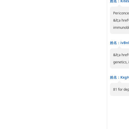
姓名：KiteS
Periconce
&lt;a href
immunoblo
姓名：ivBn
&lt;a href
genetics, 
姓名：KxgH
81 for dep