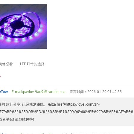
装修必看——LED灯带的选择
言
eTow
E-mail:pavlov-9ao9i@rambler.ua
留言时间：2026-01-29 01:42:35
旅行分享! 已经规划路线。 &lt;a href=https://iqvel.com/zh-
%E7%BE%8E%E5%9B%BD/%E6%8B%B1%E9%96%80%E5%9C%8B%E5%AE%B6%E
游者平台! 请继续保持!