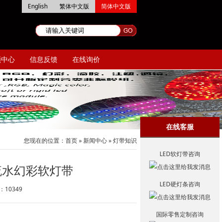
English
繁体中文版
简体中文版
频中心
信息反馈
在线询价
在线客服
您现在的位置：
首页
»
新闻中心
»
灯带知识
LED软灯带咨询
跑马流水幻彩软灯带
LED硬灯条咨询
数：
10349
国际零售定制咨询