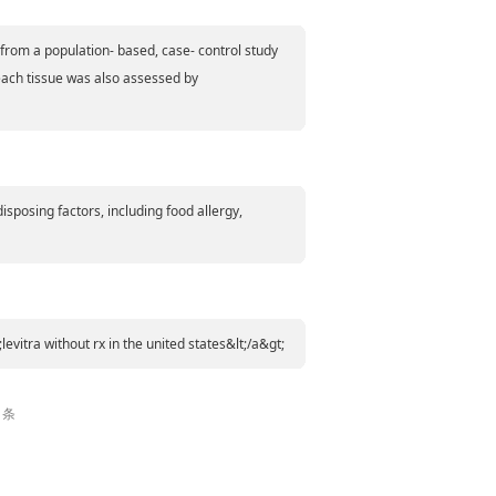
from a population- based, case- control study
 each tissue was also assessed by
isposing factors, including food allergy,
levitra without rx in the united states&lt;/a&gt;
 条