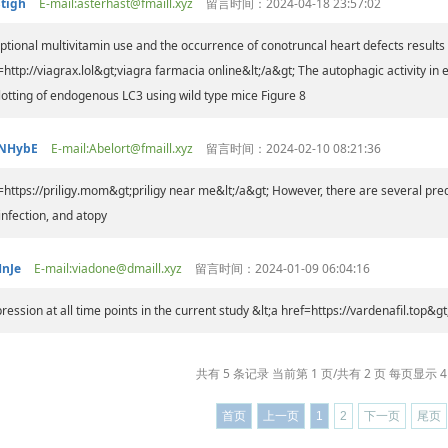
tigh
E-mail:asterhast@fmaill.xyz
留言时间：2024-04-18 23:57:02
ptional multivitamin use and the occurrence of conotruncal heart defects results 
=http://viagrax.lol&gt;viagra farmacia online&lt;/a&gt; The autophagic activity in
tting of endogenous LC3 using wild type mice Figure 8
NHybE
E-mail:Abelort@fmaill.xyz
留言时间：2024-02-10 08:21:36
=https://priligy.mom&gt;priligy near me&lt;/a&gt; However, there are several pred
infection, and atopy
nJe
E-mail:viadone@dmaill.xyz
留言时间：2024-01-09 06:04:16
ression at all time points in the current study &lt;a href=https://vardenafil.top&gt;
共有 5 条记录 当前第 1 页/共有 2 页 每页显示 4
首页
上一页
1
2
下一页
尾页