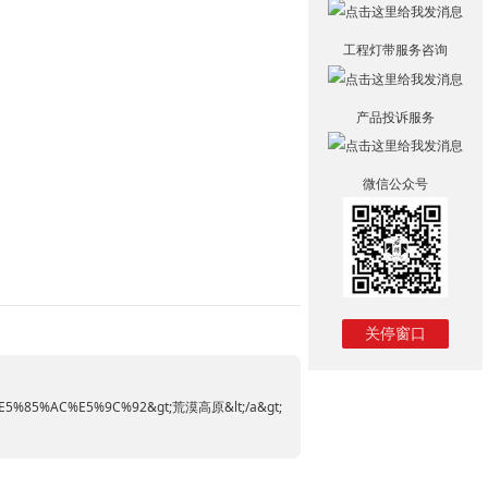
工程灯带服务咨询
产品投诉服务
微信公众号
关停窗口
5%85%AC%E5%9C%92&gt;荒漠高原&lt;/a&gt;